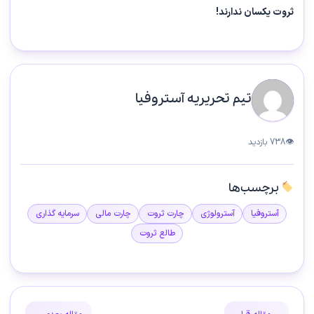
ثروت یکسان ندارند!
تیم تحریریه آستروفیا
👁
738 بازدید
برچسب‌ها
آستروفیا
آسترولوژی
چارت ثروت
چارت مالی
سرمایه گذاری
طالع ثروت