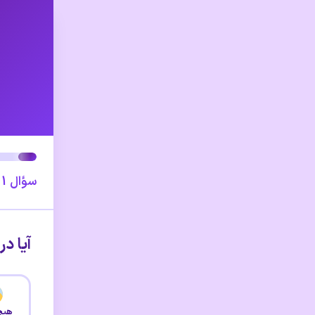
سؤال
1
ا
آیا د
هیچ