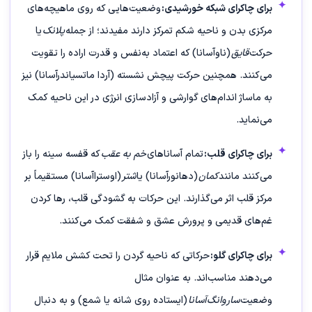
برای چاکرای شبکه خورشیدی:
وضعیت‌هایی که روی ماهیچه‌های
مرکزی بدن و ناحیه شکم تمرکز دارند مفیدند؛ از جمله
پلانک
یا
حرکت
قایق
(ناو‌آسانا) که اعتماد به‌نفس و قدرت اراده را تقویت
می‌کنند. همچنین حرکت پیچش نشسته (آردا ماتسیاندرآسانا) نیز
به ماساژ اندام‌های گوارشی و آزادسازی انرژی در این ناحیه کمک
می‌نماید.
برای چاکرای قلب:
تمام آساناهای
خم به عقب
که قفسه سینه را باز
می‌کنند مانند
کمان
(دهانور‌آسانا) یا
شتر
(اوسترا‌آسانا) مستقیماً بر
مرکز قلب اثر می‌گذارند. این حرکات به گشودگی قلب، رها کردن
غم‌های قدیمی و پرورش عشق و شفقت کمک می‌کنند.
برای چاکرای گلو:
حرکاتی که ناحیه گردن را تحت کشش ملایم قرار
می‌دهند مناسب‌اند. به عنوان مثال
وضعیت
ساروانگ‌آسانا
(ایستاده روی شانه یا شمع) و به دنبال