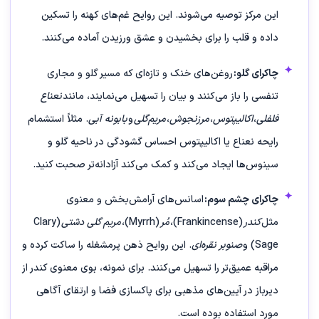
این مرکز توصیه می‌شوند. این روایح غم‌های کهنه را تسکین
داده و قلب را برای بخشیدن و عشق ورزیدن آماده می‌کنند.
چاکرای گلو:
روغن‌های خنک و تازه‌ای که مسیر گلو و مجاری
تنفسی را باز می‌کنند و بیان را تسهیل می‌نمایند، مانند
نعناع
فلفلی
،
اکالیپتوس
،
مرزنجوش
،
مریم‌گلی
و
بابونه آبی
. مثلاً استشمام
رایحه نعناع یا اکالیپتوس احساس گشودگی در ناحیه گلو و
سینوس‌ها ایجاد می‌کند و کمک می‌کند آزادانه‌تر صحبت کنید.
چاکرای چشم سوم:
اسانس‌های آرامش‌بخش و معنوی
مثل
کندر
(Frankincense)،
مُر
(Myrrh)،
مریم گلی دشتی
(Clary
Sage) و
صنوبر نقره‌ای
. این روایح ذهن پرمشغله را ساکت کرده و
مراقبه عمیق‌تر را تسهیل می‌کنند. برای نمونه، بوی معنوی کندر از
دیرباز در آیین‌های مذهبی برای پاکسازی فضا و ارتقای آگاهی
مورد استفاده بوده است.