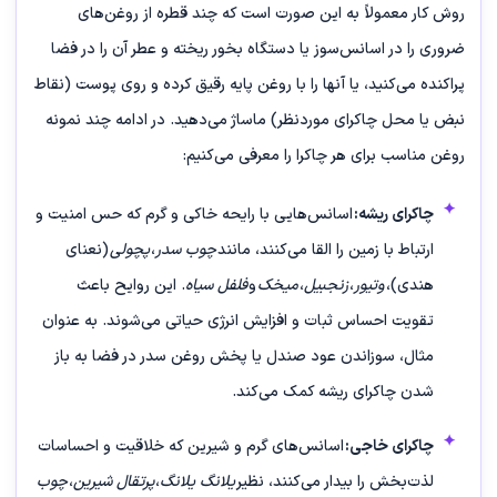
روش کار معمولاً به این صورت است که چند قطره از روغن‌های
ضروری را در اسانس‌سوز یا دستگاه بخور ریخته و عطر آن را در فضا
پراکنده می‌کنید، یا آنها را با روغن پایه رقیق کرده و روی پوست (نقاط
نبض یا محل چاکرای موردنظر) ماساژ می‌دهید. در ادامه چند نمونه
روغن مناسب برای هر چاکرا را معرفی می‌کنیم:
چاکرای ریشه:
اسانس‌هایی با رایحه خاکی و گرم که حس امنیت و
ارتباط با زمین را القا می‌کنند، مانند
چوب سدر
،
پچولی
(نعنای
هندی)،
وتیور
،
زنجبیل
،
میخک
و
فلفل سیاه
. این روایح باعث
تقویت احساس ثبات و افزایش انرژی حیاتی می‌شوند. به عنوان
مثال، سوزاندن عود صندل یا پخش روغن سدر در فضا به باز
شدن چاکرای ریشه کمک می‌کند.
چاکرای خاجی:
اسانس‌های گرم و شیرین که خلاقیت و احساسات
لذت‌بخش را بیدار می‌کنند، نظیر
یلانگ یلانگ
،
پرتقال شیرین
،
چوب