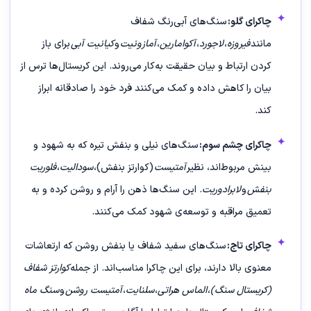
چاکرای گلو:
سنگ‌های آبی‌رنگ شفاف
مانند
فیروزه
،
لاجورد
،
آکوامارین
،
آمازونیت
و
کیانیت آبی
برای باز
کردن ارتباط و بیان حقیقت به‌کار می‌روند. این کریستال‌ها ترس از
بیان را کاهش داده و کمک می‌کنند فرد خود را صادقانه ابراز
کند.
چاکرای چشم سوم:
سنگ‌های نیلی و بنفش تیره که به شهود و
بینش مربوط‌اند، نظیر
آمتیست
(کوارتز بنفش)،
سودالیت
،
فلوریت
بنفش
و
لابرادوریت
. این سنگ‌ها ذهن را آرام و روشن کرده و به
تعمیق مراقبه و توسعه‌ی شهود کمک می‌کنند.
چاکرای تاج:
سنگ‌های سفید شفاف یا بنفش روشن که ارتعاشات
معنوی بالا دارند، برای این چاکرا مناسب‌اند. از جمله
کوارتز شفاف
(کریستال سنگ)
،
الماس هراتی
،
سلنایت
،
آمتیست روشن
و
سنگ ماه