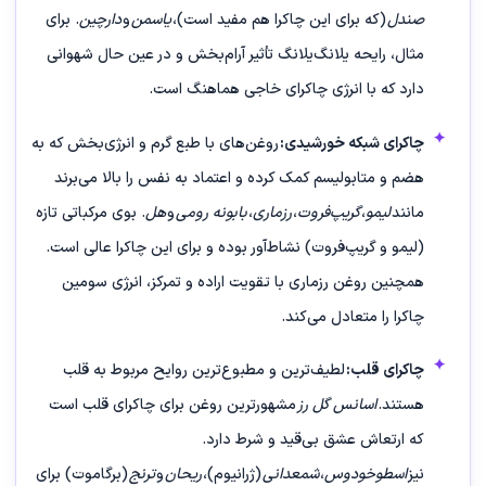
صندل
(که برای این چاکرا هم مفید است)،
یاسمن
و
دارچین
. برای
مثال، رایحه یلانگ‌یلانگ تأثیر آرام‌بخش و در عین حال شهوانی
دارد که با انرژی چاکرای خاجی هماهنگ است.
چاکرای شبکه خورشیدی:
روغن‌های با طبع گرم و انرژی‌بخش که به
هضم و متابولیسم کمک کرده و اعتماد به نفس را بالا می‌برند
مانند
لیمو
،
گریپ‌فروت
،
رزماری
،
بابونه رومی
و
هل
. بوی مرکباتی تازه
(لیمو و گریپ‌فروت) نشاط‌آور بوده و برای این چاکرا عالی است.
همچنین روغن رزماری با تقویت اراده و تمرکز، انرژی سومین
چاکرا را متعادل می‌کند.
چاکرای قلب:
لطیف‌ترین و مطبوع‌ترین روایح مربوط به قلب
هستند.
اسانس گل رز
مشهورترین روغن برای چاکرای قلب است
که ارتعاش عشق بی‌قید و شرط دارد.
نیز
اسطوخودوس
،
شمعدانی
(ژرانیوم)،
ریحان
و
ترنج
(برگاموت) برای