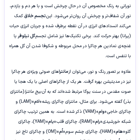
نورانی به رنگ مخصوص آن در حال چرخش است و با هر دم و بازدم،
نور آن شفاف‌تر و چرخش آن روان‌تر می‌شود. این
تجسم خلاق
کمک
می‌کند انسدادهای انرژی در آن نقطه برطرف شده و جریان انرژی حیات
(پرانا) بهتر حرکت کند. برخی تکنیک‌ها نیز شامل تجسم
گل نیلوفر
یا
غنچه‌ی نمادین هر چاکرا در محل مربوطه و شکوفا شدن آن گل همراه
با تنفس است.
علاوه بر تصور رنگ و نور، می‌توان از
مانترا
های صوتی ویژه‌ی هر چاکرا
نیز در مدیتیشن بهره گرفت. هر یک از چاکراهای اصلی با یک هجا یا
صوت مقدس در سنت یوگا مرتبط شده‌اند که به آن
بیج مانترا
(مانترای
بذر) گفته می‌شود. برای مثال، مانترای چاکرای ریشه
«لام»
(LAM) و
چاکرای خاجی
«وام»
(VAM) ذکر شده است. به همین ترتیب چاکرای
شبکه خورشیدی
«رام»
(RAM)، چاکرای قلب
«یام»
(YAM)، چاکرای
گلو
«هام»
(HAM)، چاکرای چشم سوم
«اُم»
(OM) و چاکرای تاج نیز