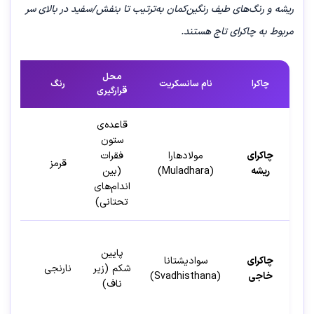
ریشه و رنگ‌های طیف رنگین‌کمان به‌ترتیب تا بنفش/سفید در بالای سر
مربوط به چاکرای تاج هستند.
محل
چاکرا
نام سانسکریت
رنگ
عنصر
قرارگیری
قاعده‌ی
ستون
چاکرای
مولادهارا
فقرات
قرمز
زمین
ریشه
(Muladhara)
(بین
اندام‌های
تحتانی)
پایین
چاکرای
سوادیشتانا
شکم (زیر
نارنجی
آب
خاجی
(Svadhisthana)
ناف)