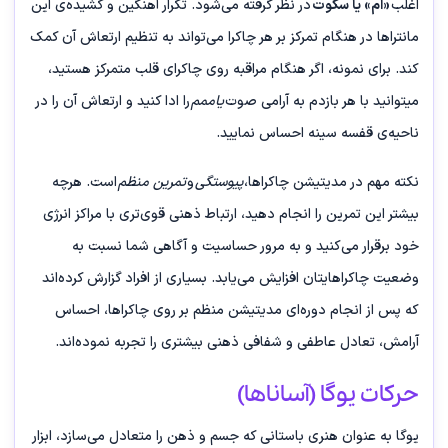
اغلب
«اُم» یا سکوت
در نظر گرفته می‌شود. تکرار آهنگین و کشیده‌ی این
مانتراها در هنگام تمرکز بر هر چاکرا می‌تواند به تنظیم ارتعاش آن کمک
کند. برای نمونه، اگر هنگام مراقبه روی چاکرای قلب متمرکز هستید،
میتوانید با هر بازدم به آرامی صوت
یاممم
را ادا کنید و ارتعاش آن را در
ناحیه‌ی قفسه سینه احساس نمایید.
نکته مهم در مدیتیشن چاکراها،
پیوستگی
و
تمرین منظم
است. هرچه
بیشتر این تمرین را انجام دهید، ارتباط ذهنی قوی‌تری با مراکز انرژی
خود برقرار می‌کنید و به مرور حساسیت و آگاهی شما نسبت به
وضعیت چاکراهایتان افزایش می‌یابد. بسیاری از افراد گزارش کرده‌اند
که پس از انجام دوره‌ای مدیتیشن منظم بر روی چاکراها، احساس
آرامش، تعادل عاطفی و شفافی ذهنی بیشتری را تجربه نموده‌اند.
حرکات یوگا (آساناها)
یوگا به عنوان هنری باستانی که جسم و ذهن را متعادل می‌سازد، ابزار