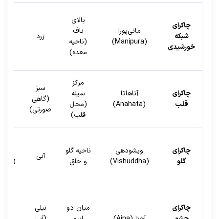
بالای
چاکرای
مانی‌پورا
ناف
شبکه
زرد
آتش
(Manipura)
(ناحیه
خورشیدی
معده)
مرکز
سبز
چاکرای
آناهاتا
سینه
(گاهی
هوا
قلب
(Anahata)
(محل
صورتی)
قلب)
چاکرای
ویشودهی
ناحیه گلو
اتر
آبی
گلو
(Vishuddha)
و حلق
(فضا)
چاکرای
میان دو
نیلی
چشم
آجنا (Ajna)
ابرو
(آبی
نور