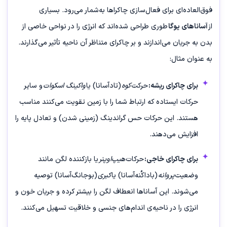
فوق‌العاده‌ای برای فعال‌سازی چاکراها به‌شمار می‌رود. بسیاری
از
آساناهای یوگا
طوری طراحی شده‌اند که انرژی را در نواحی خاصی از
بدن به جریان می‌اندازند و بر چاکرای متناظر آن ناحیه تأثیر می‌گذارند.
به عنوان مثال:
برای چاکرای ریشه:
حرکت
کوه
(تاد‌آسانا) یا
واکینگ اسکوات
و سایر
حرکات ایستاده که ارتباط شما را با زمین تقویت می‌کنند مناسب
هستند. این حرکات حس گراندینگ (زمینی شدن) و تعادل پایه را
افزایش می‌دهند.
برای چاکرای خاجی:
حرکات
هیپ‌اوپنر
یا بازکننده لگن مانند
وضعیت
پروانه
(باداکُنه‌آسانا) یا
کبری
(بوجانگ‌آسانا) توصیه
می‌شوند. این آساناها انعطاف لگن را بیشتر کرده و جریان خون و
انرژی را در ناحیه‌ی اندام‌های جنسی و خلاقیت تسهیل می‌کنند.