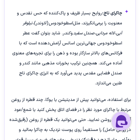
چاکرای تاج:
روایح بسیار ظریف و پاک‌کننده که حس تقدس و
معنویت را برمی‌انگیزند، مثل
اسطوخودوس
(لاوندر)،
نیلوفر
آبی
،
لاله مردابی
،
صندل سفید
و
کندر
. شاید بتوان گفت عطر
اسطوخودوس جهانی‌ترین اسانس آرامش‌دهنده است که با
فرکانس‌های بالاتر سازگار بوده و ذهن را برای تجربه‌های معنوی
آماده می‌کند. همچنین ترکیب بخورات مذهبی مانند کندر و
صندل فضایی مقدس پدید می‌آورد که به انرژی چاکرای تاج
طنین می‌اندازد.
برای استفاده، می‌توانید پیش از مدیتیشن یا یوگا، چند قطره از روغن
مرتبط با چاکرای مورد نظر را در فضای اتاق پخش کنید یا شمع/عود
آن رایحه را روشن نمایید. حتی می‌توانید یک قطره از روغن (رقیق‌شده
در روغن حامل) را مستقیماً روی پوست نزدیک به چاکرا بمالید و
به‌آرامی ماساژ دهید.
دقت کنید:
برخی روغن‌های ضروری بسیار قوی