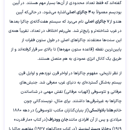
گفته‌اند که فقط تعداد محدودی از آن‌ها بسیار مهم هستند. در آیین
بودیسم معمولاً به
۴ چاکرای اصلی
اشاره می‌شود، در حالی‌که آیین
هندو از
۷ چاکرای اصلی
نام می‌برد که سیستم هفت‌گانه‌ی چاکرا بعدها
در غرب شناخته‌تر و رایج‌تر شد. علی‌رغم اختلاف در تعداد، تقریباً همه‌ی
این سنت‌ها معتقدند چاکراهای اصلی در طول ستون فقرات از
پایین‌ترین نقطه (قاعده ستون مهره‌ها) تا بالای سر قرار گرفته‌اند و از
طریق یک کانال انرژی عمودی به هم متصل هستند.
از نظر تاریخی، مفهوم چاکراها در اواخر قرن نوزدهم و اوایل قرن
بیستم به‌شکل گسترده‌ای به دنیای غرب معرفی شد. جنبش‌های
عرفانی و تئوسوفی (الهیات عرفانی) نقش مهمی در شناساندن
چاکراها به غیرشرقی‌ها داشتند. برای مثال، نویسندگانی چون
خانم
هلنا بلاواتسکی
(از بنیان‌گذاران مکتب تئوسوفی) در دهه ۱۸۸۰
میلادی و پس از آن افرادی مانند
جان وودراف
(در کتاب «مار قدرت»
۱۹۱۹) و
چارلز وبستر لیدبیتر
(در کتاب «چاکراها» ۱۹۲۷) مفاهیم چاکرا را