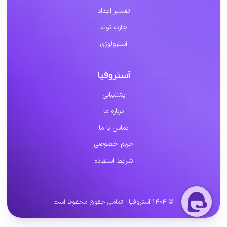
تفسیر اعداد
چارت تولد
آسترولوژی
آستروفیا
پشتیبانی
درباره ما
تماس با ما
حریم خصوصی
شرایط استفاده
© 1404 آستروفیا - تمامی حقوق محفوظ است