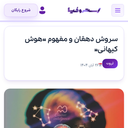
شروع رایگان
سروش دهقان و مفهوم «هوش
کیهانی»
ثروت
26 آبان 1404