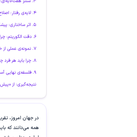
۳. سنتز هفت‌لایه‌ای: وقتی عدد به خرد تبدیل می‌شود
۴. لایه‌ی رفتار: اصلاح شناخت مالی در سطح ناخودآگاه
۵. اثر ساختاری: پیشگیری از ضرر و بازسازی استراتژی مالی
۶. دقت الگوریتم: چرا این تحلیل تکرارپذیر نیست
۷. نمونه‌ی عملی از خروجی
۸. چرا باید هر فرد چارت ثروت اختصاصی خود را داشته باشد
۹. فلسفه‌ی نهایی آستروفیا: از داده به خرد
نتیجه‌گیری: از «پیش
در جهان امروز، تقری
همه می‌دانند که بای