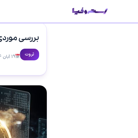
ص
بررسی موردی
ثروت
19 آبان 1404