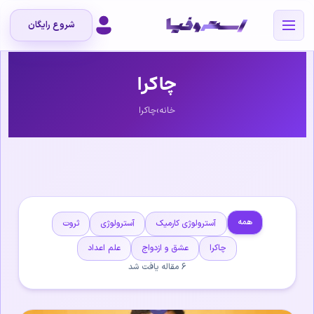
شروع رایگان
چاکرا
خانه
›
چاکرا
همه
آسترولوژی کارمیک
آسترولوژی
ثروت
چاکرا
عشق و ازدواج
علم اعداد
6 مقاله یافت شد