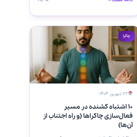
ادامه مطلب
←
👁
756
چاکرا
22 شهریور 1404
۱۰ اشتباه کشنده در مسیر
فعال‌سازی چاکراها (و راه اجتناب از
آن‌ها)