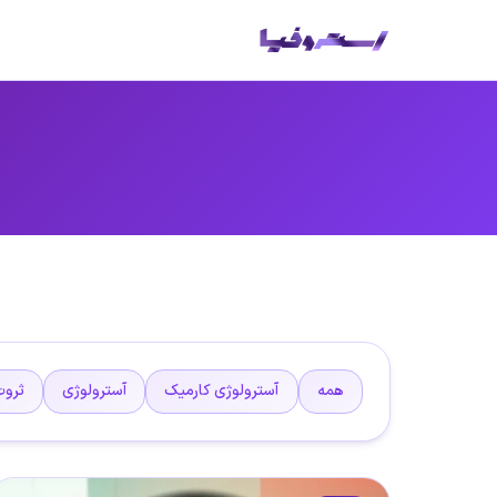
ص
همه
آسترولوژی کارمیک
آسترولوژی
ثروت