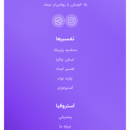
راه خویش را روشن‌تر ببیند.
تفسیرها
محاسبه رایزینگ
اسکن چاکرا
تفسیر اعداد
چارت تولد
آسترولوژی
آستروفیا
پشتیبانی
درباره ما